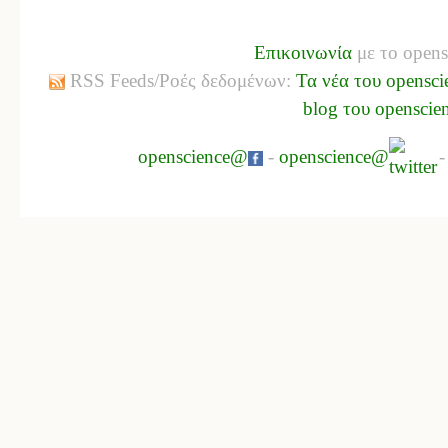
Επικοινωνία
με το opens
RSS Feeds/Ροές δεδομένων:
Τα νέα του opensci
blog του openscie
openscience@
-
openscience@