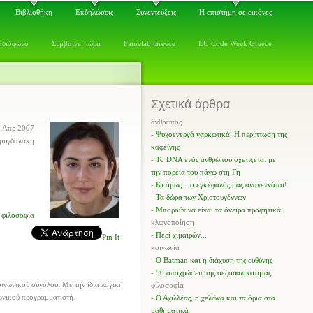
Βιβλιοθήκη
Εκδηλώσεις
Συνεντεύξεις
Η επιστήμη σε εικόνες
αδιόφωνο
Συμβαίνει τώρα
Famelab Greece
EU Code Week Greece
Σχετικά άρθρα
άνθρωπος
 Απρ 2007
-
Ψυχοενεργά ναρκωτικά: Η περίπτωση της
Αμυγδαλάκη
καφεΐνης
-
Το DNA ενός ανθρώπου σχετίζεται με
την πορεία του πάνω στη Γη
-
Κι όμως... ο εγκέφαλός μας αναγεννάται!
-
Τα δώρα των Χριστουγέννων
-
Μπορούν να είναι τα όνειρα προφητικά;
φιλοσοφία
κλωνοποίηση
-
Περί χιμαιρών...
Pin It
κοινωνία
-
Ο Batman και η διάχυση της ευθύνης
-
50 αποχρώσεις της σεξουαλικότητας
οινωνικού συνόλου. Με την ίδια λογική
φιλοσοφία
ωνικού προγραμματιστή.
-
Ο Αχιλλέας, η χελώνα και τα όρια στα
μαθηματικά