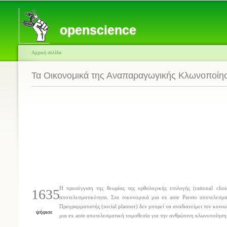
openscience
Αρχική σελίδα
Τα Οικονομικά της Αναπαραγωγικής Κλωνοποίη
Η προσέγγιση της θεωρίας της ορθολογικής επιλογής (rational ch
1635
αποτελεσματικότητα. Στα οικονομικά μια ex ante Pareto αποτελεσμ
Προγραμματιστής (social planner) δεν μπορεί να αναδιανείμει τον κοιν
ψήφισε
μια ex ante αποτελεσματική νομοθεσία για την ανθρώπινη κλωνοποίηση