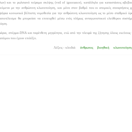
λλων) και το ρωλσιανό πείραμα σκέψης (veil of ignorance), κατάλληλο για καταστάσεις αβεβα
εόμενα με την ανθρώπινη κλωνοποίηση, και μόνο στον βαθμό που οι ατομικές συναρτήσεις χρ
ψήφια κοινωνικά βέλτιστη νομοθεσία για την ανθρώπινη κλωνοποίηση ως το μέσο σταθμικό όρ
αποτέλεσμα θα μπορούσε να επιτευχθεί μέσω ενός πλήρως ανταγωνιστικού ελεύθερου συστήμα
οίηση.
ρια, σπέρμα-DNA και παρένθετη μητρότητα, ενώ από την πλευρά της ζήτησης όλους εκείνους 
ατόμου που έχουν επιλέξει.
Λέξεις - κλειδιά:
άνθρωπος
βιοηθική
κλωνοποίηση