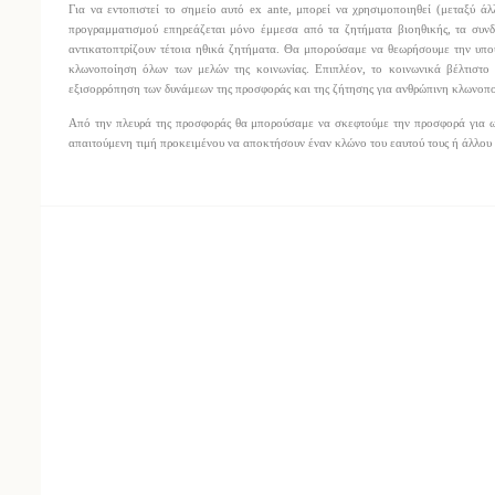
Για να εντοπιστεί το σημείο αυτό ex ante, μπορεί να χρησιμοποιηθεί (μεταξύ ά
προγραμματισμού επηρεάζεται μόνο έμμεσα από τα ζητήματα βιοηθικής, τα συνδ
αντικατοπτρίζουν τέτοια ηθικά ζητήματα. Θα μπορούσαμε να θεωρήσουμε την υπο
κλωνοποίηση όλων των μελών της κοινωνίας. Επιπλέον, το κοινωνικά βέλτιστο 
εξισορρόπηση των δυνάμεων της προσφοράς και της ζήτησης για ανθρώπινη κλωνοπ
Από την πλευρά της προσφοράς θα μπορούσαμε να σκεφτούμε την προσφορά για ωά
απαιτούμενη τιμή προκειμένου να αποκτήσουν έναν κλώνο του εαυτού τους ή άλλου 