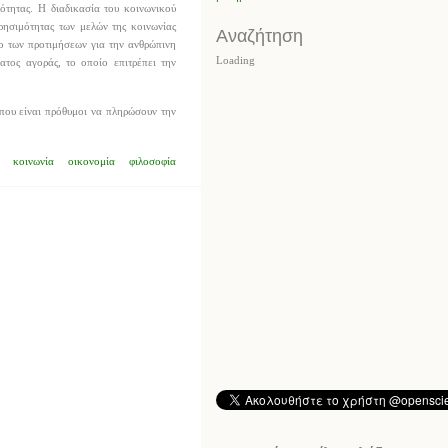
ιότητας. Η διαδικασία του κοινωνικού
ησιμότητας των μελών της κοινωνίας
Αναζήτηση
ο των προτιμήσεων για την ανθρώπινη
Loading
τος αγοράς, το οποίο επιτρέπει την
που είναι πρόθυμοι να πληρώσουν την
κοινωνία
οικονομία
φιλοσοφία