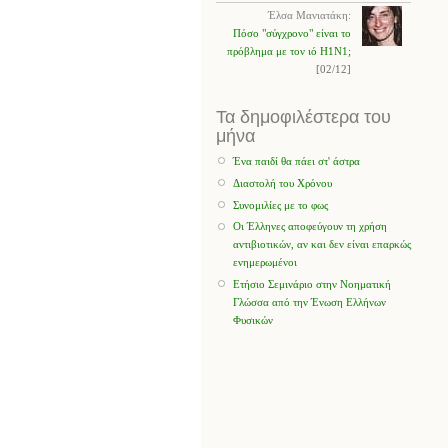
Έλσα Μανιατάκη:
Πόσο "σύγχρονο" είναι το
πρόβλημα με τον ιό H1N1;
[02/12]
Τα δημοφιλέστερα του
μήνα
Ένα παιδί θα πάει στ' άστρα
Διαστολή του Χρόνου
Συνομιλίες με το φως
Οι Έλληνες αποφεύγουν τη χρήση
αντιβιοτικών, αν και δεν είναι επαρκώς
ενημερωμένοι
Ετήσιο Σεμινάριο στην Νοηματική
Γλώσσα από την Ένωση Ελλήνων
Φυσικών