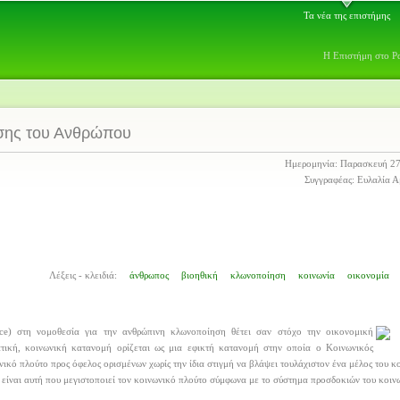
Τα νέα της επιστήμης
Η Επιστήμη στο Ρ
σης του Ανθρώπου
Ημερομηνία: Παρασκευή 27
Συγγραφέας: Ευλαλία 
Λέξεις - κλειδιά:
άνθρωπος
βιοηθική
κλωνοποίηση
κοινωνία
οικονομία
oice) στη νομοθεσία για την ανθρώπινη κλωνοποίηση θέτει σαν στόχο την οικονομική
ατική, κοινωνική κατανομή ορίζεται ως μια εφικτή κατανομή στην οποία ο Κοινωνικός
ωνικό πλούτο προς όφελος ορισμένων χωρίς την ίδια στιγμή να βλάψει τουλάχιστον ένα μέλος του κ
 είναι αυτή που μεγιστοποιεί τον κοινωνικό πλούτο σύμφωνα με το σύστημα προσδοκιών του κοιν