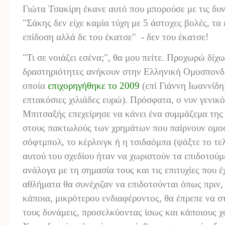
Γιώτα Τσακίρη έκανε αυτό που μπορούσε με τις δυ
"Σάκης δεν είχε καμία τύχη με 5 άστοχες βολές, τα
επίδοση αλλά δε του έκατσε" - δεν του έκατσε!
"Τι σε νοιάζει εσένα;", θα μου πείτε. Προχωρώ δίχω
δραστηριότητες ανήκουν στην Ελληνική Ομοσπονδί
οποία
επιχορηγήθηκε το 2009
(επί Γιάννη Ιωαννίδ
επτακόσιες χιλιάδες ευρώ). Πρόσφατα, ο νυν γενικ
Μπιτσαξής επεχείρησε να κάνει ένα συμμάζεμα της
στους πακτωλούς των χρημάτων που παίρνουν ομοσ
σόφτμπολ, το κέρλινγκ ή η τσιδαόμπα (ψάξτε το τελ
αυτού του σχεδίου ήταν να χωριστούν τα επιδοτούμ
ανάλογα με τη σημασία τους και τις επιτυχίες που έ
αθλήματα θα συνέχιζαν να επιδοτούνται όπως πριν,
κάποια, μικρότερου ενδιαφέροντος, θα έπρεπε να στ
τους δυνάμεις, προσελκύοντας ίσως και κάποιους 