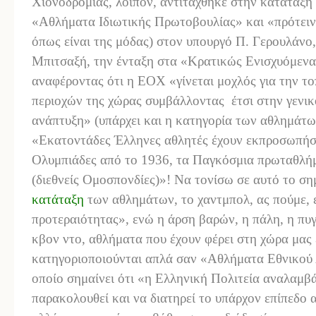
Χιονοδρομίας, λοιπόν, αντιτάχθηκε στην κατάταξη
«Αθλήματα Ιδιωτικής Πρωτοβουλίας» και «πρότειν
όπως είναι της μόδας) στον υπουργό Π. Γερουλάνο,
Μπιτσαξή, την ένταξη στα «Κρατικώς Ενισχυόμενα 
αναφέροντας ότι η ΕΟΧ «γίνεται μοχλός για την τ
περιοχών της χώρας συμβάλλοντας
έτσι στην γενι
ανάπτυξη» (υπάρχει και η κατηγορία των αθλημάτων
«Εκατοντάδες Έλληνες αθλητές έχουν εκπροσωπήσει
Ολυμπιάδες από το 1936, τα Παγκόσμια πρωταθλή
(διεθνείς Ομοσπονδίες)»! Να τονίσω σε αυτό το ση
κατάταξη
των αθλημάτων, το χαντμπολ, ας πούμε, 
προτεραιότητας», ενώ η άρση βαρών, η πάλη, η πυγ
κβον ντο, αθλήματα που έχουν φέρει στη χώρα μας
κατηγοριοποιούνται απλά σαν «Αθλήματα Εθνικού 
οποίο σημαίνει ότι «η Ελληνική Πολιτεία αναλαμβ
παρακολουθεί και να διατηρεί το υπάρχον επίπεδο