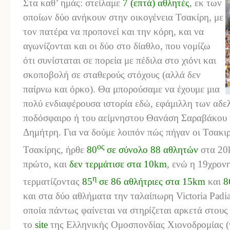
Στα καθ’ ημάς: στείλαμε
7 (επτά) αθλητές
, εκ των
οποίων δύο ανήκουν στην οικογένεια Τσακίρη, με
τον πατέρα να προπονεί και την κόρη, και να
αγωνίζονται και οι δύο στο δίαθλο, που νομίζω
ότι συνίσταται σε πορεία με πέδιλα στο χιόνι και
σκοποβολή σε σταθερούς στόχους (αλλά δεν
παίρνω και όρκο). Θα μπορούσαμε να έχουμε μια
πολύ ενδιαφέρουσα ιστορία εδώ, εφάμιλλη των αδ
ποδόσφαιρο ή του αείμνηστου Θανάση Σαραβάκου κ
Δημήτρη. Για να δούμε λοιπόν πώς πήγαν οι Τσακιρ
ος
Τσακίρης, ήρθε
80
σε σύνολο 88 αθλητών
στα 20
πρώτο, και
δεν τερμάτισε στα 10
km
, ενώ η 19χρον
η
τερματίζοντας
85
σε 86 αθλήτριες στα 15
km
και
8
και στα δύο αθλήματα την ταλαίπωρη Victoria Padia
οποία πάντως φαίνεται να στηρίζεται αρκετά στου
το
site
της Ελληνικής Ομοσπονδίας Χιονοδρομίας (να