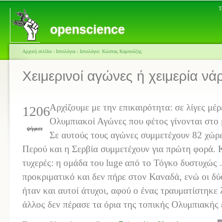
Τ
openscience
Αρχική σελίδα
›
Ιστολόγια
›
Ιστολόγιο: Κώστας Καρπούζης
Χειμερινοί αγώνες ή χειμερία ν
Αρχίζουμε με την επικαιρότητα: σε λίγες μέρ
1206
Ολυμπιακοί Αγώνες που φέτος γίνονται στο
ψήφισε
Σε αυτούς τους αγώνες συμμετέχουν 82 χώρες
Περού και η Σερβία συμμετέχουν για πρώτη φορά. 
τυχερές: η ομάδα του
luge
από το Τόγκο δυστυχώς .
προκριματικό και δεν πήρε στον Καναδά, ενώ οι δ
ήταν και αυτοί άτυχοι, αφού ο ένας τραυματίστηκε 
άλλος δεν πέρασε τα όρια της τοπικής Ολυμπιακής 