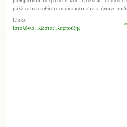
μαθηματικοί, όπερ έδει δείξαι - ή αλλιώς, το παλιό
μάλλον αντικαθίσταται από κάτι σαν «πήγαινε παιδ
Links:
αθ
Ιστολόγιο: Κώστας Καρπούζης