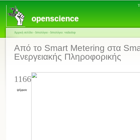
Τ
openscience
Αρχική σελίδα
›
Ιστολόγια
›
Ιστολόγιο: vnikolop
Από το Smart Metering στα Sma
Ενεργειακής Πληροφορικής
1166
ψήφισε