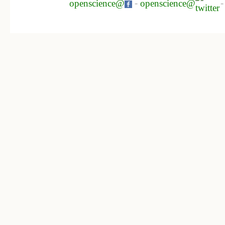
openscience@
-
openscience@