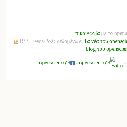
Επικοινωνία
με το opens
RSS Feeds/Ροές δεδομένων:
Τα νέα του opensci
blog του openscie
openscience@
-
openscience@