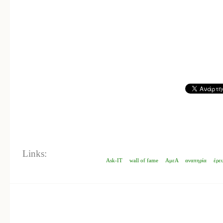
Links:
Ask-IT
wall of fame
ΑμεΑ
αναπηρία
έρε