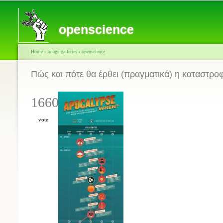
openscience
Home
›
Image galleries
›
openscience
Πώς και πότε θα έρθει (πραγματικά) η καταστρο
1660
vote