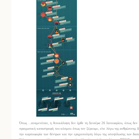
Όπως ...αναμενόταν, η Αποκάλυψη δεν ήρθε τη Δευτέρα 26 Ιανουαρίου, όπως δεν 
πραγματική καταστροφή του κόσμου όπως τον ξέρουμε, είτε λόγω της ανθρώπινης δ
την καρποφορία των δέντρων και την ερημοποίηση λόγω της αποψίλωσης των δασών