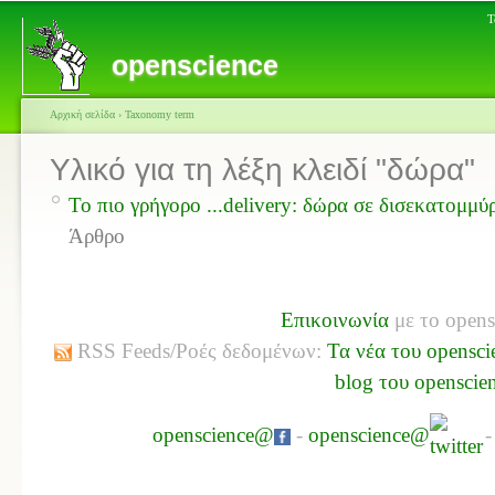
Τ
openscience
Αρχική σελίδα
›
Taxonomy term
Υλικό για τη λέξη κλειδί "δώρα"
Το πιο γρήγορο ...delivery: δώρα σε δισεκατομμύρ
Άρθρο
Επικοινωνία
με το opens
RSS Feeds/Ροές δεδομένων:
Τα νέα του opensci
blog του openscie
openscience@
-
openscience@