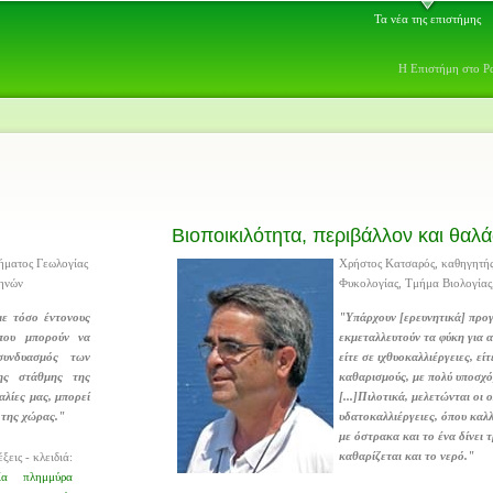
Τα νέα της επιστήμης
Η Επιστήμη στο Ρ
Βιοποικιλότητα, περιβάλλον και θαλ
ήματος Γεωλογίας
Χρήστος Κατσαρός, καθηγητής
θηνών
Φυκολογίας, Τμήμα Βιολογίας
ε τόσο έντονους
"Υπάρχουν [ερευνητικά] προ
 που μπορούν να
εκμεταλλευτούν τα φύκη για
συνδυασμός των
είτε σε ιχθυοκαλλιέργειες, εί
ης στάθμης της
καθαρισμούς, με πολύ υποσχ
αλίες μας, μπορεί
[...]Πιλοτικά, μελετώνται οι
ς της χώρας."
υδατοκαλλιέργειες, όπου καλ
με όστρακα και το ένα δίνει 
καθαρίζεται και το νερό."
ξεις - κλειδιά:
ία
πλημμύρα