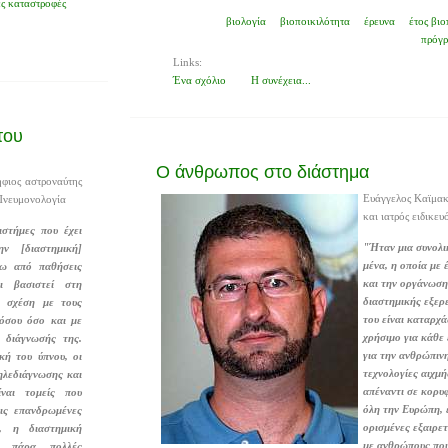
ς καταστροφές
βιολογία
βιοποικιλότητα
έρευνα
έτος βιο
πρόγ
Links:
Ένα σχόλιο
Η συνέχεια...
του
Ο άνθρωπος στο διάστημα
φιος αστροναύτης
Ευάγγελος Καϊμακ
 Πνευμονολογία
και ιατρός ειδικε
ιστήμες που έχει
"Ήταν μια συνολι
ν [διαστημική]
μένα, η οποία με 
ρω από παθήσεις
και την οργάνωση
ι βασιστεί στη
διαστημικής εξερ
ε σχέση με τους
του είναι καταρχ
νόσου όσο και με
χρήσιμο για κάθε
ς διάγνωσής της.
για την ανθρώπινη
κή του ύπνου, οι
τεχνολογίες αιχμή
ηλεδιάγνωσης και
απέναντι σε κορυ
ίναι τομείς που
όλη την Ευρώπη, ε
ις επανδρωμένες
ορισμένες εξαιρε
ς, η διαστημική
με ανθρώπους που
ει πάρα πολλές