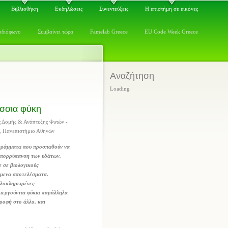
Βιβλιοθήκη
Εκδηλώσεις
Συνεντεύξεις
Η επιστήμη σε εικόνες
αδιόφωνο
Συμβαίνει τώρα
Famelab Greece
EU Code Week Greece
Αναζήτηση
Loading
άσσια φύκη
 Δομής & Ανάπτυξης Φυτών -
, Πανεπιστήμιο Αθηνών
γράμματα που προσπαθούν να
 απορρύπανση των υδάτων,
τε σε βιολογικούς
όμενα αποτελέσματα.
 ολοκληρωμένες
λιεργούνται φύκια παράλληλα
τροφή στο άλλο, και