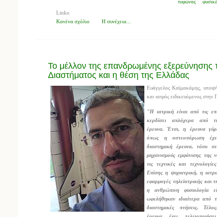
τυφώνας
φυσικέ
Links:
Κανένα σχόλιο
Η συνέχεια...
Το μέλλον της επανδρωμένης εξερεύνησης 
Διαστήματος και η θέση της Ελλάδας
Ευάγγελος Καϊμακάμης, υποψή
και ιατρός ειδικευόμενος στην
"Η ιατρική είναι από τις επ
κερδίσει απλόχερα από τη
έρευνα. Έτσι, η έρευνα γύ
όπως η οστεοπόρωση έχε
διαστημική έρευνα, τόσο σ
μηχανισμούς εμφάνισης της 
τις τεχνικές και τεχνολογίε
Επίσης η ψυχιατρική, η ιατρι
εφαρμογές τηλεϊατρικής και τ
η ανθρώπινη φυσιολογία ε
ωφελήθηκαν ιδιαίτερα από τ
διαστημικές πτήσεις. Τέλο
έρευνα έχει τελειοποιήσ