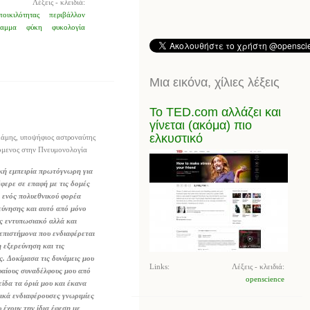
Λέξεις - κλειδιά:
ποικιλότητας
περιβάλλον
ραμμα
φύκη
φυκολογία
Μια εικόνα, χίλιες λέξεις
Το TED.com αλλάζει και
γίνεται (ακόμα) πιο
ελκυστικό
άμης, υποψήφιος αστροναύτης
υόμενος στην Πνευμονολογία
κή εμπειρία πρωτόγνωρη για
έφερε σε επαφή με τις δομές
 ενός πολυεθνικού φορέα
εύνησης και αυτό από μόνο
άς εντυπωσιακό αλλά και
 επιστήμονα που ενδιαφέρεται
 εξερεύνηση και τις
ς. Δοκίμασα τις δυνάμεις μου
Links:
Λέξεις - κλειδιά:
φαίους συναδέλφους μου από
openscience
ίδα τα όριά μου και έκανα
τικά ενδιαφέρουσες γνωριμίες
 έχουν την ίδια έφεση με