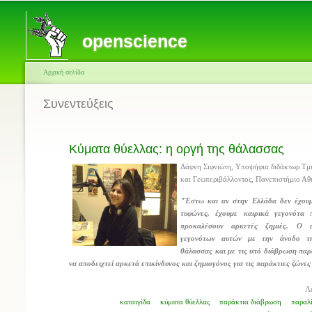
openscience
Αρχική σελίδα
Συνεντεύξεις
Κύματα θύελλας: η οργή της θάλασσας
Δάφνη Σιφνιώτη, Υποψήφια διδάκτωρ Τμ
και Γεωπεριβάλλοντος, Πανεπιστήμιο Α
"Έστω και αν στην Ελλάδα δεν έχουμ
τυφώνες, έχουμε καιρικά γεγονότα
προκαλέσουν αρκετές ζημιές. Ο 
γεγονότων αυτών με την άνοδο τ
θάλασσας και με τις υπό διάβρωση παρ
να αποδειχτεί αρκετά επικίνδυνος και ζημιογόνος για τις παράκτιες ζώνε
Λέ
καταιγίδα
κύματα θύελλας
παράκτια διάβρωση
παραλ