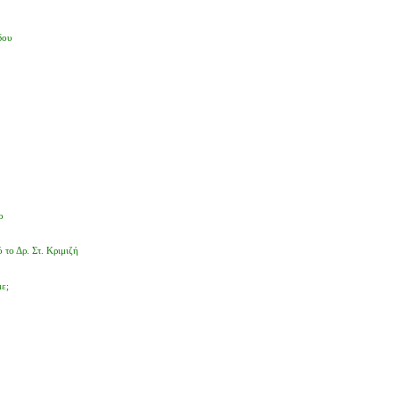
δου
ο
το Δρ. Στ. Κριμιζή
ε;