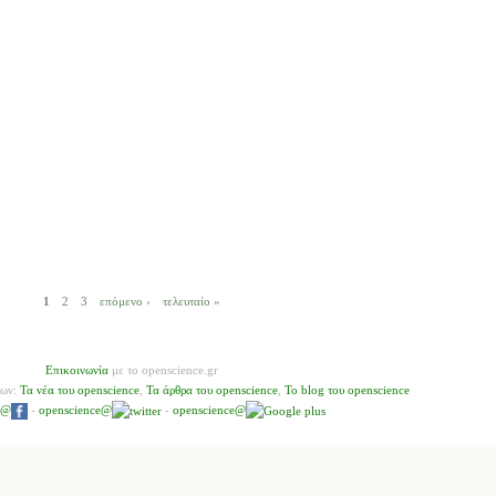
1
2
3
επόμενο ›
τελευταίο »
Επικοινωνία
με το openscience.gr
νων:
Τα νέα του openscience
,
Τα άρθρα του openscience
,
To blog του openscience
e@
-
openscience@
-
openscience@