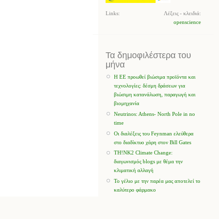
Links:
Λέξεις - κλειδιά:
openscience
Τα δημοφιλέστερα του
μήνα
Η ΕΕ προωθεί βιώσιμα προϊόντα και
τεχνολογίες: δέσμη δράσεων για
βιώσιμη κατανάλωση, παραγωγή και
βιομηχανία
Neutrinos: Athens- North Pole in no
time
Οι διαλέξεις του Feynman ελεύθερα
στο διαδίκτυο χάρη στον Bill Gates
TH!NK2 Climate Change:
διαγωνισμός blogs με θέμα την
κλιματική αλλαγή
Το γέλιο με την παρέα μας αποτελεί το
καλύτερο φάρμακο