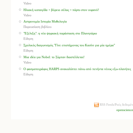
Video
Ηλιακή καταιγίδα + βόρειο σέλας = πάρτυ στον ουρανό!
Video
Αστρονομία Ιστορία Μυθολογία
Παρουσίαση βιβλίου
"Εξέλιξη": η νέα ψηφιακή παράσταση στο Πλανητάριο
Είδηση
Σχολικός διαγωνισμός "Γίνε επιστήμονας του Κασίνι για μία ημέρα"
Είδηση
Μια ιδέα για Nobel: το Σύμπαν διαστέλλεται!
Video
Ο φασματογράφος HARPS ανακαλύπτει πάνω από πενήντα νέους εξω-πλανήτες
Είδηση
RSS Feeds/Ροές δεδομέ
openscienc