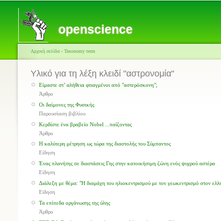
openscience
Αρχική σελίδα
›
Taxonomy term
Υλικό για τη λέξη κλειδί "αστρονομία"
Είμαστε στ’ αλήθεια φτιαγμένοι από "αστερόσκονη";
Άρθρο
Οι δαίμονες της Φυσικής
Παρουσίαση βιβλίου
Κερδίστε ένα βραβείο Nobel ...παίζοντας
Άρθρο
Η καλύτερη μέτρηση ως τώρα της διαστολής του Σύμπαντος
Είδηση
Ένας πλανήτης σε διαστάσεις Γης στην κατοικήσιμη ζώνη ενός ψυχρού αστέρα
Είδηση
Διάλεξη με θέμα: "Η διαμάχη του ηλιοκεντρισμού με τον γεωκεντρισμό στον ελλ
Είδηση
Τα επίπεδα οργάνωσης της ύλης
Άρθρο