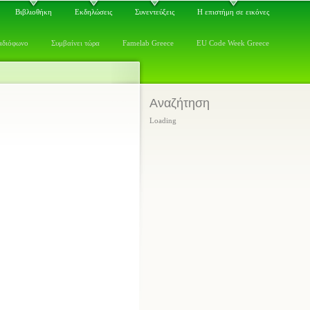
Βιβλιοθήκη
Εκδηλώσεις
Συνεντεύξεις
Η επιστήμη σε εικόνες
αδιόφωνο
Συμβαίνει τώρα
Famelab Greece
EU Code Week Greece
Αναζήτηση
Loading