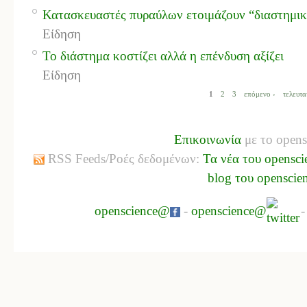
Κατασκευαστές πυραύλων ετοιμάζουν “διαστημικ
Είδηση
Το διάστημα κοστίζει αλλά η επένδυση αξίζει
Είδηση
1
2
3
επόμενο ›
τελευτα
Επικοινωνία
με το opens
RSS Feeds/Ροές δεδομένων:
Τα νέα του opensci
blog του openscie
openscience@
-
openscience@