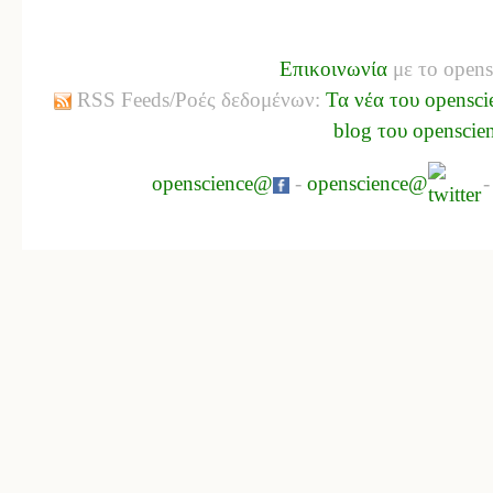
Επικοινωνία
με το opens
RSS Feeds/Ροές δεδομένων:
Τα νέα του opensci
blog του openscie
openscience@
-
openscience@