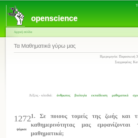
Τ
openscience
Αρχική σελίδα
Τα Μαθηματικά γύρω μας
Ημερομηνία: Παρασκευή 3
Συγγραφέας: Κα
Λέξεις - κλειδιά:
άνθρωπος
βιολογία
εκπαίδευση
μαθηματικά
σχο
1. Σε ποιους τομείς της ζωής και τ
1272
καθημερινότητας μας εμφανίζονται 
ψήφισε
μαθηματικά;