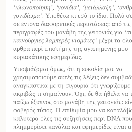
‘
κλωνοποίηση’, ‘γονίδια’, ‘μετάλλαξη’,
‘ανθ
γονιδίωμα’
. Υποθέτω κι εσύ το ίδιο. Πολύ σ
σε έντονα διαφορετικές περιστάσεις: από τις
περιγραφές του μανάβη της γειτονιάς για
‘αυ
καινούργιες λαμπερές ντομάτες’
μέχρι τα ολο
άρθρα περί επιστήμης της αγαπημένης μου
κυριακάτικης εφημερίδας.
Υποψιάζομαι όμως, ότι η ευκολία μας να
χρησιμοποιούμε αυτές τις λέξεις δεν συμβαδί
αναγκαστικά με τη σιγουριά ότι γνωρίζουμε
ακριβώς τι σημαίνουν. Όχι, δε θα ήθελα να 
παίξω έξυπνος στο μανάβη της γειτονιάς: εί
φοβερός τύπος. Η επιθυμία μου να καταλάβ
καλύτερα όλες τις συζητήσεις περί DNA που
πλημμυρίσει κανάλια και εφημερίδες είναι 