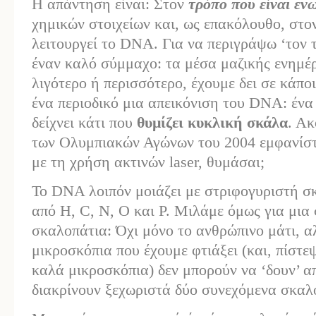
Η απάντηση είναι: Στον
τρόπο
που είναι εν
χημικών στοιχείων και, ως επακόλουθο, στο
λειτουργεί το DNA. Για να περιγράψω ‘τον τ
έναν καλό σύμμαχο: τα μέσα μαζικής ενημέρ
λιγότερο ή περισσότερο, έχουμε δει σε κάπο
ένα περιοδικό μια απεικόνιση του DNA: ένα
δείχνει κάτι που
θυμίζει κυκλική σκάλα
. Ακ
των Ολυμπιακών Αγώνων του 2004 εμφανίστ
με τη χρήση ακτινών laser, θυμάσαι;
Το DNA λοιπόν μοιάζει με στριφογυριστή σ
από H, C, N, O και P. Μιλάμε όμως για μια
σκαλοπάτια: Όχι μόνο το ανθρώπινο μάτι, α
μικροσκόπια που έχουμε φτιάξει (και, πίστε
καλά μικροσκόπια) δεν μπορούν να ‘δουν’ α
διακρίνουν ξεχωριστά δύο συνεχόμενα σκαλ