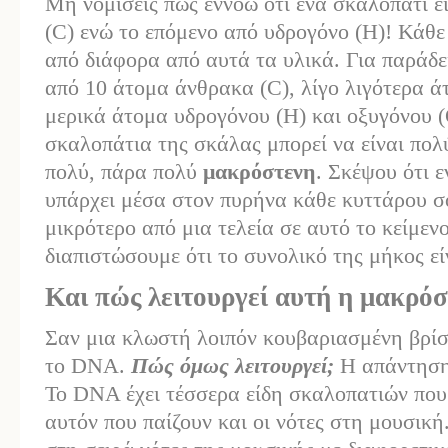
Μη νομίσεις πως εννοώ ότι ένα σκαλοπάτι ε
(C) ενώ το επόμενο από υδρογόνο (Η)! Κάθε
από διάφορα από αυτά τα υλικά. Για παράδε
από 10 άτομα άνθρακα (C), λίγο λιγότερα ά
μερικά άτομα υδρογόνου (H) και οξυγόνου (O
σκαλοπάτια της σκάλας μπορεί να είναι πολ
πολύ, πάρα πολύ
μακρόστενη
. Σκέψου ότι 
υπάρχει μέσα στον πυρήνα κάθε κυττάρου σ
μικρότερο από μια τελεία σε αυτό το κείμεν
διαπιστώσουμε ότι το συνολικό της μήκος ε
Και πώς λειτουργεί αυτή η μακρό
Σαν μια κλωστή λοιπόν κουβαριασμένη βρίσ
το DNA.
Πώς όμως λειτουργεί;
Η απάντηση
Το DNA έχει τέσσερα είδη σκαλοπατιών που
αυτόν που παίζουν και οι νότες στη μουσικ