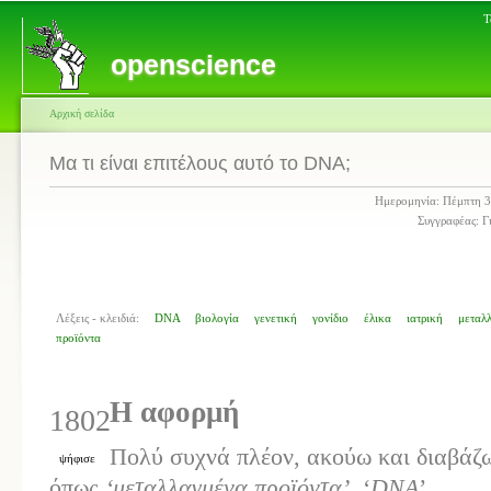
Τ
openscience
Αρχική σελίδα
Μα τι είναι επιτέλους αυτό το DNA;
Ημερομηνία: Πέμπτη 
Συγγραφέας: Γ
Λέξεις - κλειδιά:
DNA
βιολογία
γενετική
γονίδιο
έλικα
ιατρική
μεταλ
προϊόντα
Η αφορμή
1802
Πολύ συχνά πλέον, ακούω και διαβάζω
ψήφισε
όπως
‘μεταλλαγμένα προϊόντα’,
‘
DNA
’,