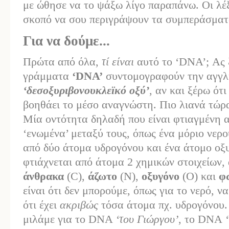
με ώθησε να το ψάξω λίγο παραπάνω. Οι λέ
σκοπό να σου περιγράψουν τα συμπεράσματ
Για να δούμε...
Πρώτα από όλα,
τί είναι
αυτό το ‘DNA’; Ας 
γράμματα
‘DNA’
συντομογραφούν την αγγλ
‘δεσοξυριβονουκλεϊκό οξύ’
, αν και ξέρω ότ
βοηθάει το μέσο αναγνώστη. Πιο λιανά τώρα
Μία οντότητα δηλαδή που είναι φτιαγμένη 
‘ενωμένα’ μεταξύ τους, όπως ένα μόριο νερού
από δύο άτομα υδρογόνου και ένα άτομο οξ
φτιάχνεται από άτομα 2 χημικών στοιχείων,
άνθρακα
(C),
άζωτο
(N),
οξυγόνο
(O) και
φ
είναι ότι δεν μπορούμε, όπως για το νερό, 
ότι έχει
ακριβώς
τόσα άτομα πχ. υδρογόνου. 
μιλάμε για το DNA
‘του Γιώργου’
, το DNA