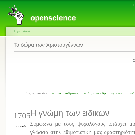
Τ
openscience
Αρχική σελίδα
Τα δώρα των Χριστουγέννων
Σ
Λέξεις - κλειδιά:
αγορά
άνθρωπος
επιστήμη των Χριστουγέννων
μουσι
Η γνώμη των ειδικών
1705
Σύμφωνα με τους ψυχολόγους υπάρχει μί
ψήφισε
γλώσσα στην εθιμοτυπική μας δραστηριότη