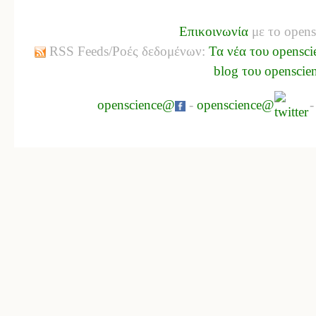
Επικοινωνία
με το opens
RSS Feeds/Ροές δεδομένων:
Τα νέα του opensci
blog του openscie
openscience@
-
openscience@