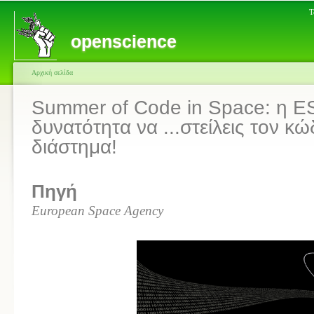
Τ
openscience
Αρχική σελίδα
Summer of Code in Space: η ES
δυνατότητα να ...στείλεις τον κ
διάστημα!
Πηγή
European Space Agency