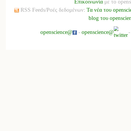
Επικοινωνία
με το opens
RSS Feeds/Ροές δεδομένων:
Τα νέα του opensci
blog του openscie
openscience@
-
openscience@