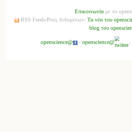
Επικοινωνία
με το opens
RSS Feeds/Ροές δεδομένων:
Τα νέα του opensci
blog του openscie
openscience@
-
openscience@