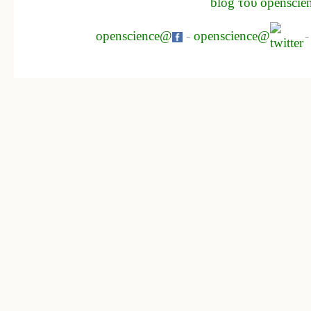
blog του openscie
openscience@
-
openscience@