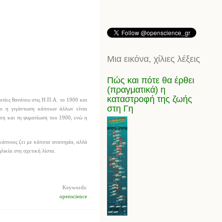
Μια εικόνα, χίλιες λέξεις
Πώς και πότε θα έρθει
(πραγματικά) η
καταστροφή της ζωής
τίες θανάτου στις Η.Π.Α. το 1900 και
στη Γη
αι η γιγάντωση κάποιων άλλων είναι
ίππη και τη φυματίωση του 1900, ενώ η
 κάποιος ζει με κάποια αναπηρία, αλλά
λικία στη σχετική λίστα.
Keywords:
openscience