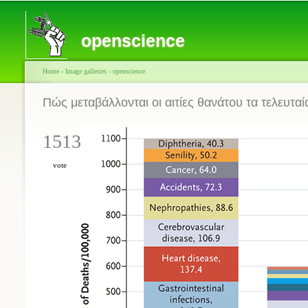
openscience
Home
›
Image galleries
›
openscience
Πώς μεταβάλλονται οι αιτίες θανάτου τα τελευταί
1513
vote