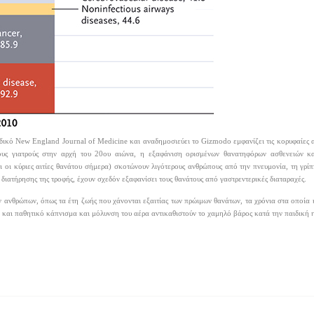
ικό New England Journal of Medicine και αναδημοσιεύει το Gizmodo εμφανίζει τις κορυφαίες αι
ους γιατρούς στην αρχή του 20ου αιώνα, η εξαφάνιση ορισμένων θανατηφόρων ασθενειών κ
αι οι κύριες αιτίες θανάτου σήμερα) σκοτώνουν λιγότερους ανθρώπους από την πνευμονία, τη γρ
διατήρησης της τροφής, έχουν σχεδόν εξαφανίσει τους θανάτους από γαστρεντερικές διαταραχές.
ων ανθρώπων, όπως τα έτη ζωής που χάνονται εξαιτίας των πρώιμων θανάτων, τα χρόνια στα οποία
ό και παθητικό κάπνισμα και μόλυνση του αέρα αντικαθιστούν το χαμηλό βάρος κατά την παιδική η