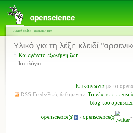
Τ
openscience
Αρχική σελίδα
›
Taxonomy term
Υλικό για τη λέξη κλειδί "αρσενικ
Και εγένετο εξωγήινη ζωή
Ιστολόγιο
Επικοινωνία
με το opens
RSS Feeds/Ροές δεδομένων:
Τα νέα του opensci
blog του openscie
openscience@
-
openscience@