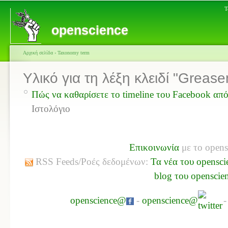
Τ
openscience
Αρχική σελίδα
›
Taxonomy term
Υλικό για τη λέξη κλειδί "Grea
Πώς να καθαρίσετε το timeline του Facebook από
Ιστολόγιο
Επικοινωνία
με το opens
RSS Feeds/Ροές δεδομένων:
Τα νέα του opensci
blog του openscie
openscience@
-
openscience@