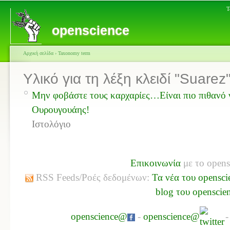
Τ
openscience
Αρχική σελίδα
›
Taxonomy term
Υλικό για τη λέξη κλειδί "Suarez
Μην φοβάστε τους καρχαρίες…Είναι πιο πιθανό ν
Ουρουγουάης!
Ιστολόγιο
Επικοινωνία
με το opens
RSS Feeds/Ροές δεδομένων:
Τα νέα του opensci
blog του openscie
openscience@
-
openscience@