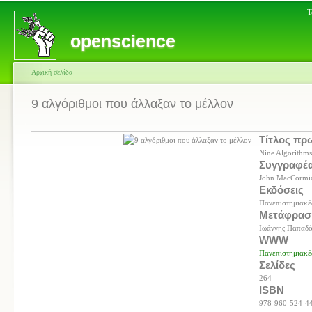
Τ
openscience
Αρχική σελίδα
9 αλγόριθμοι που άλλαξαν το μέλλον
Τίτλος πρ
Nine Algorithms
Συγγραφέ
John MacCormi
Εκδόσεις
Πανεπιστημιακέ
Μετάφρασ
Ιωάννης Παπαδό
WWW
Πανεπιστημιακέ
Σελίδες
264
ISBN
978-960-524-4