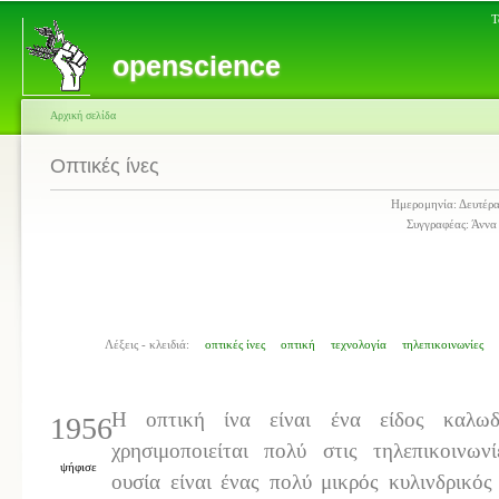
Τ
openscience
Αρχική σελίδα
Οπτικές ίνες
Ημερομηνία: Δευτέρ
Συγγραφέας: Άννα
Λέξεις - κλειδιά:
οπτικές ίνες
οπτική
τεχνολογία
τηλεπικοινωνίες
Η οπτική ίνα είναι ένα είδος καλωδ
1956
χρησιμοποιείται πολύ στις τηλεπικοινωνί
ψήφισε
ουσία είναι ένας πολύ μικρός κυλινδρικό