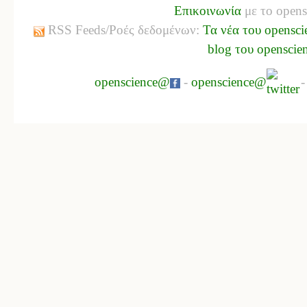
Επικοινωνία
με το opens
RSS Feeds/Ροές δεδομένων:
Τα νέα του opensci
blog του openscie
openscience@
-
openscience@