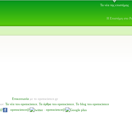
Τα νέα της επιστήμης
Η Επιστήμη στο Ρ
Επικοινωνία
με το openscience.gr
νων:
Τα νέα του openscience
,
Τα άρθρα του openscience
,
To blog του openscience
e@
-
openscience@
-
openscience@