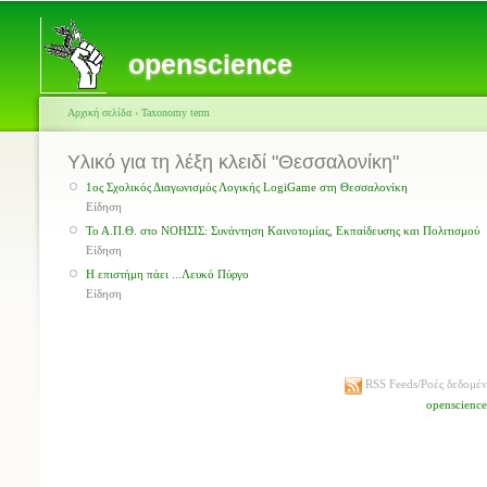
openscience
Αρχική σελίδα
›
Taxonomy term
Υλικό για τη λέξη κλειδί "Θεσσαλονίκη"
1ος Σχολικός Διαγωνισμός Λογικής LogiGame στη Θεσσαλονίκη
Είδηση
Το Α.Π.Θ. στο NΟΗΣΙΣ: Συνάντηση Καινοτομίας, Εκπαίδευσης και Πολιτισμού
Είδηση
Η επιστήμη πάει ...Λευκό Πύργο
Είδηση
RSS Feeds/Ροές δεδομέ
openscienc