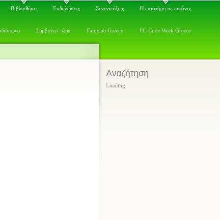
Βιβλιοθήκη
Εκδηλώσεις
Συνεντεύξεις
Η επιστήμη σε εικόνες
αδιόφωνο
Συμβαίνει τώρα
Famelab Greece
EU Code Week Greece
Αναζήτηση
Loading