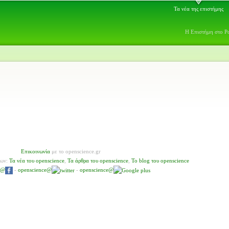
Τα νέα της επιστήμης
Η Επιστήμη στο Ρ
Επικοινωνία
με το openscience.gr
νων:
Τα νέα του openscience
,
Τα άρθρα του openscience
,
To blog του openscience
e@
-
openscience@
-
openscience@