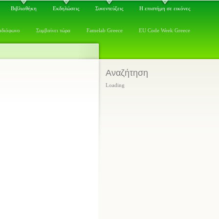
Βιβλιοθήκη
Εκδηλώσεις
Συνεντεύξεις
Η επιστήμη σε εικόνες
αδιόφωνο
Συμβαίνει τώρα
Famelab Greece
EU Code Week Greece
Αναζήτηση
Loading