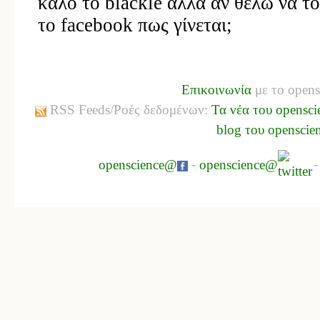
Επικοινωνία
με το opens
RSS Feeds/Ροές δεδομένων:
Τα νέα του opensci
blog του openscie
openscience@
-
openscience@