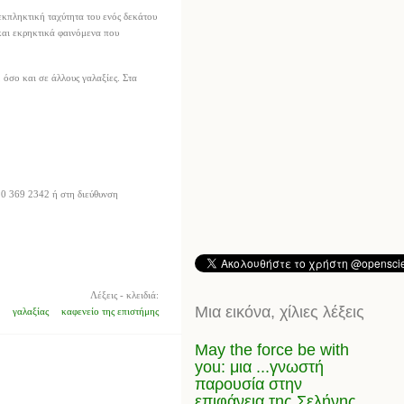
εκπληκτική ταχύτητα του ενός δεκάτου
 και εκρηκτικά φαινόμενα που
 όσο και σε άλλους γαλαξίες. Στα
10 369 2342 ή στη διεύθυνση
Λέξεις - κλειδιά:
Μια εικόνα, χίλιες λέξεις
γαλαξίας
καφενείο της επιστήμης
May the force be with
you: μια ...γνωστή
παρουσία στην
επιφάνεια της Σελήνης