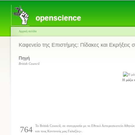
openscience
Αρχική σελίδα
Kαφενείο της Eπιστήμης: Πίδακες και Εκρήξεις σ
Πηγή
British Council
Η μάζα 
Το British Council, σε συνεργασία με το Εθνικό Αστεροσκοπείο Αθηνών
764
και τους Κοντινούς μας Γαλαξίες».