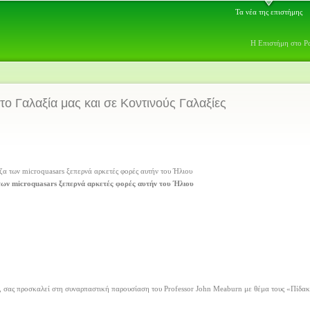
Τα νέα της επιστήμης
Η Επιστήμη στο Ρ
το Γαλαξία μας και σε Κοντινούς Γαλαξίες
των microquasars ξεπερνά αρκετές φορές αυτήν του Ήλιου
, σας προσκαλεί στη συναρπαστική παρουσίαση του Professor John Meaburn με θέμα τους «Πίδακε