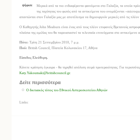
ψήφισε
Μερικά από τα πιο ενδιαφέροντα φαινόμενα στο Γαλαξία, τα οποία πρόσφ
της ταχύτητας του φωτός από τα αντικείμενα που ονομάζονται «microqua
απαντώνται στον Γαλαξία μας με αποτέλεσμα να δημιουργούν μερικές από τις πλέον
Ο Καθηγητής John Meaburn είναι ένας από τους πλέον επιφανείς Βρετανούς αστροφυσ
πλαίσια της ομιλίας του θα παρουσιαστεί τα τελευταία επιτεύγματα στο αντικείμενο
Πότε:
Τρίτη 21 Σεπτεμβρίου 2010, 7 μ.μ.
Πού:
British Council, Πλατεία Κολωνακίου 17, Αθήνα
Είσοδος Ελεύθερη.
Κάνετε κράτηση έγκαιρα - θα τηρηθεί απόλυτη σειρά προτεραιότητας. Για περισσότ
Katy.Yakoumaki@britishcouncil.gr
.
Δείτε περισσότερα
Ο δικτυακός τόπος του Εθνικού Αστεροσκοπείου Αθηνών
Links: