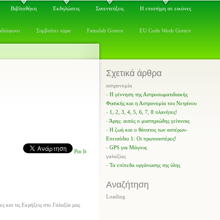
Βιβλιοθήκη
Εκδηλώσεις
Συνεντεύξεις
Η επιστήμη σε εικόνες
αδιόφωνο
Συμβαίνει τώρα
Famelab Greece
EU Code Week Greece
Σχετικά άρθρα
αστρονομία
-
Η γέννηση της Αστροσωματιδιακής
Φυσικής και η Αστρονομία του Νετρίνου
-
1, 2, 3, 4, 5, 6, 7, 8 πλανήτες!
-
Άρης: αυτός ο μυστηριώδης γείτονας
-
Η ζωή και ο θάνατος των αστέρων-
Επεισόδιο 1: Οι πρωτοαστέρες!
-
GPS για Μάγους
Pin It
γαλαξίας
-
Τα επίπεδα οργάνωσης της ύλης
Αναζήτηση
Loading
ς και τις Εκρήξεις στο Γαλαξία μας