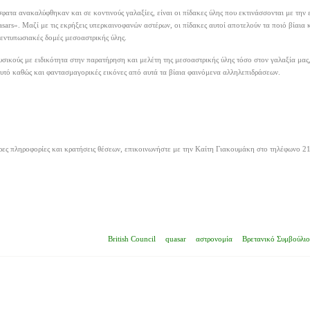
ατα ανακαλύφθηκαν και σε κοντινούς γαλαξίες, είναι οι πίδακες ύλης που εκτινάσσονται με την 
sars». Μαζί με τις εκρήξεις υπερκαινοφανών αστέρων, οι πίδακες αυτοί αποτελούν τα ποιό βίαια
 εντυπωσιακές δομές μεσοαστρικής ύλης.
ικούς με ειδικότητα στην παρατήρηση και μελέτη της μεσοαστρικής ύλης τόσο στον γαλαξία μας,
 αυτό καθώς και φαντασμαγορικές εικόνες από αυτά τα βίαια φαινόμενα αλληλεπιδράσεων.
ερες πληροφορίες και κρατήσεις θέσεων, επικοινωνήστε με την Καίτη Γιακουμάκη στο τηλέφωνο 2
British Council
quasar
αστρονομία
Βρετανικό Συμβούλιο