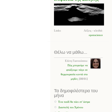
Links:
Λέξεις - κλειδιά:
openscience
Θέλω να μάθω...
Ελένη Γιαννούτσου:
Πώς μπορούμε να
φτιάξουμε πάγο σε
θερμοκρασία κοντά στο
μηδέν;
[08/01]
Τα δημοφιλέστερα του
μήνα
Ένα παιδί θα πάει στ' άστρα
Διαστολή του Χρόνου