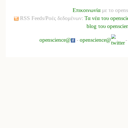
Επικοινωνία
με το opens
RSS Feeds/Ροές δεδομένων:
Τα νέα του opensci
blog του openscie
openscience@
-
openscience@