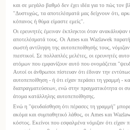
και σε μεγάλο βαθμό δεν έχει ιδέα για το πώς τον 
"Δυστυχώς, τα αποτελέσματά μας δείχνουν ότι, αρκ
κόπανος ή θύμα είμαστε εμείς".
Οι ερευνητές έμειναν έκπληκτοι όταν ανακάλυψαν 
αποτελέσματά τους. Οι
Ames
και
Wazlawek
παρατή
σωστή αντίληψη της αυτοπεποίθησής τους, νόμιζαν
πιεστικοί. Σε πολλαπλές μελέτες, οι ερευνητές αυτ
ατόμων που εμφανίζουν αυτό που ονομάζεται "ψευδ
Αυτοί οι άνθρωποι πίστευαν ότι έδιναν την εντύπ
αυτοπεποίθηση - ή ότι είχαν περάσει τη γραμμή - κ
διαπραγματεύσεων, ενώ στην πραγματικότητα οι συ
άτομα κατάλληλης αυτοπεποίθησης.
Ενώ η "ψευδαίσθηση ότι πέρασες τη γραμμή" μπορε
ακόμα και συμπαθητικό λάθος, οι
Ames
και
Wazla
κόστος. Εκείνοι που εσφαλμένα νόμιζαν ότι είχαν