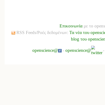
Επικοινωνία
με το opens
RSS Feeds/Ροές δεδομένων:
Τα νέα του opensci
blog του openscie
openscience@
-
openscience@