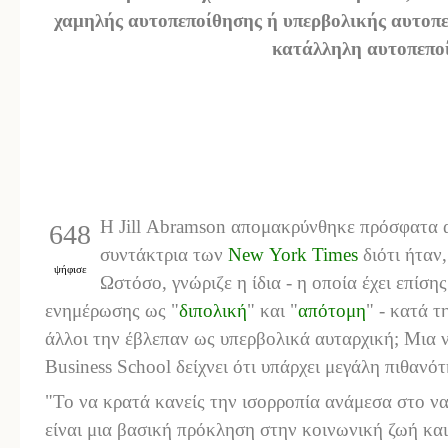
χαμηλής αυτοπεποίθησης ή υπερβολικής αυτοπεπ
κατάλληλη αυτοπεπο
Η
Jill
Abramson
απομακρύνθηκε πρόσφατα απ
648
συντάκτρια των
New
York
Times
διότι ήταν
ψήφισε
Ωστόσο, γνώριζε η ίδια - η οποία έχει επίση
ενημέρωσης ως "
διπολική
" και "
απότομη
" - κατά τ
άλλοι την έβλεπαν ως υπερβολικά αυταρχική; Μια 
Business
School
δείχνει ότι υπάρχει μεγάλη πιθανότ
"Το να κρατά κανείς την ισορροπία ανάμεσα στο να 
είναι μια βασική πρόκληση στην κοινωνική ζωή κα