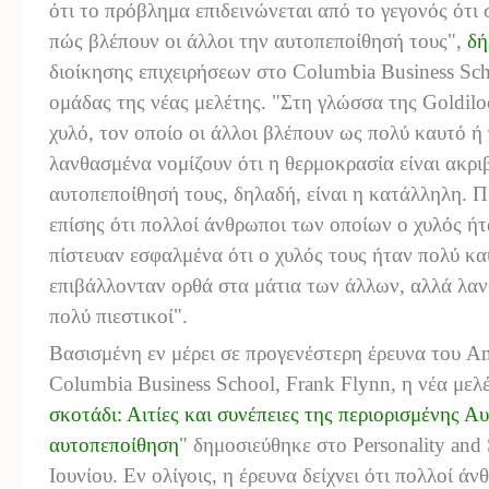
ότι το πρόβλημα επιδεινώνεται από το γεγονός ότι
πώς βλέπουν οι άλλοι την αυτοπεποίθησή τους",
δή
διοίκησης επιχειρήσεων στο
Columbia
Business
Sch
ομάδας της νέας μελέτης. "Στη γλώσσα της
Goldilo
χυλό, τον οποίο οι άλλοι βλέπουν ως πολύ καυτό ή 
λανθασμένα νομίζουν ότι η θερμοκρασία είναι ακριβ
αυτοπεποίθησή τους, δηλαδή, είναι η κατάλληλη. 
επίσης ότι πολλοί άνθρωποι των οποίων ο χυλός ή
πίστευαν εσφαλμένα ότι ο χυλός τους ήταν πολύ καυ
επιβάλλονταν ορθά στα μάτια των άλλων, αλλά λαν
πολύ πιεστικοί".
Βασισμένη εν μέρει σε προγενέστερη έρευνα του
A
Columbia
Business
School
,
Frank
Flynn
, η νέα μελ
σκοτάδι: Αιτίες και συνέπειες της περιορισμένης 
αυτοπεποίθηση
" δημοσιεύθηκε στο
Personality
and
Ιουνίου. Εν ολίγοις, η έρευνα δείχνει ότι πολλοί άν