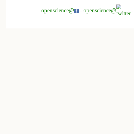
openscience@
-
openscience@