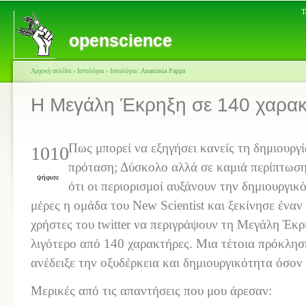
Τ
openscience
Αρχική σελίδα
›
Ιστολόγια
›
Ιστολόγιο: Anastasia Pappa
Η Μεγάλη Έκρηξη σε 140 χαρακ
Πως μπορεί να εξηγήσει κανείς τη δημιουργ
1010
πρόταση; Δύσκολο α
λλά σε καμιά περίπτωση
ψήφισε
ότι οι περιορισμοί αυξάνουν την δημιουργικ
μέρες η ομάδα του New Scientist και ξεκίνησε έν
χρήστες του twitter να περιγράψουν τη Μεγάλη Έκρ
λιγότερο από 140 χαρακτήρες. Μια τέτοια πρόκλη
ανέδειξε την οξυδέρκεια και δημιουργικότητα όσον
Μερικές από τις απαντήσεις που μου άρεσαν: