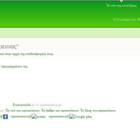
Τα νέα της επιστήμης
Η Επιστήμη στο Ρ
έρευνας"
αι στην αρχή της σταδιοδρομίας τους
ν προγραμμάτων της
Επικοινωνία
με το openscience.gr
νων:
Τα νέα του openscience
,
Τα άρθρα του openscience
,
To blog του openscience
e@
-
openscience@
-
openscience@