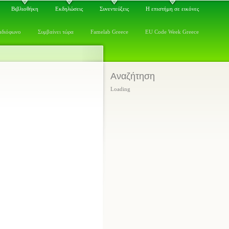
Βιβλιοθήκη
Εκδηλώσεις
Συνεντεύξεις
Η επιστήμη σε εικόνες
αδιόφωνο
Συμβαίνει τώρα
Famelab Greece
EU Code Week Greece
Αναζήτηση
Loading