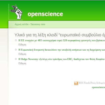
openscience
Αρχική σελίδα
›
Taxonomy term
Υλικό για τη λέξη κλειδί "ευρωπαϊκό συμβούλιο 
Η ΕΕ ενισχύει με 485 εκατομμύρια ευρώ 328 κορυφαίους ερευνητές που βρίσκοντ
Είδηση
Η Ευρωπαϊκή Επιτροπή διευκολύνει την υποβολή αιτήσεων και τη διαχείριση τω
Είδηση
Η Helga Nowotny εξελέγη νέα πρόεδρος του ERC, διαδέχεται τον Φώτη Καφάτο
Είδηση
RSS Feeds/Ροές δεδομέ
openscienc