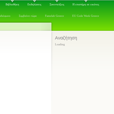
Βιβλιοθήκη
Εκδηλώσεις
Συνεντεύξεις
Η επιστήμη σε εικόνες
αδιόφωνο
Συμβαίνει τώρα
Famelab Greece
EU Code Week Greece
Αναζήτηση
Loading