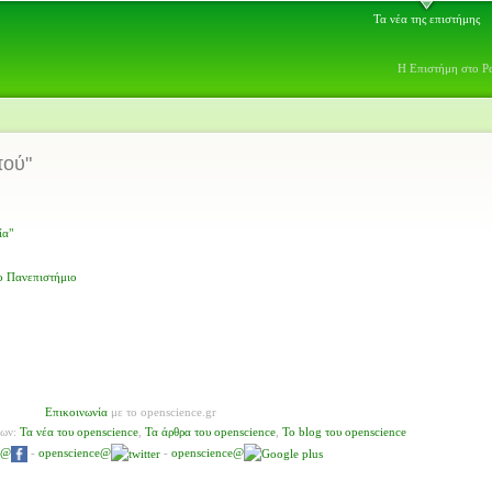
Τα νέα της επιστήμης
Η Επιστήμη στο Ρ
πού"
ία"
ιο Πανεπιστήμιο
Επικοινωνία
με το openscience.gr
νων:
Τα νέα του openscience
,
Τα άρθρα του openscience
,
To blog του openscience
e@
-
openscience@
-
openscience@