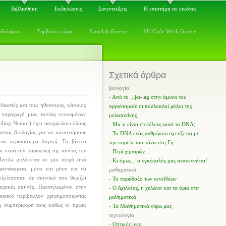
Βιβλιοθήκη
Εκδηλώσεις
Συνεντεύξεις
Η επιστήμη σε εικόνες
αδιόφωνο
Συμβαίνει τώρα
Famelab Greece
EU Code Week Greece
Σχετικά άρθρα
βιολογία
-
Από το ...jet-lag στην άμυνα του
διαστές και τους ηθοποιούς, κάποιος
οργανισμού: οι πολλαπλοί ρόλοι της
 παραγωγή μιας ταινίας κινουμένων
μελατονίνης
nding Nemo") έχει υποχρεώσει όλους
-
Μα τι είναι επιτέλους αυτό το DNA;
σσιας βιολογίας για να κατανοήσουν
-
Το DNA ενός ανθρώπου σχετίζεται με
αι περισσότερο λογική. Το βίντεο
την πορεία του πάνω στη Γη
ar κατά την παραγωγή της ταινίας του
-
Περί χιμαιρών...
erida μπλέκεται σε μια σειρά από
-
Κι όμως... ο εγκέφαλός μας αναγεννάται!
-φαντάσματα, μόνο και μόνο για να
μαθηματικά
εξελίσσεται σε σκηνικό που θυμίζει
-
Το παράδοξο των γενεθλίων
τερικές σκηνές. Προσηλωμένοι στην
-
Ο Αχιλλέας, η χελώνα και τα όρια στα
φυσικό περιβάλλον χρησιμοποιώντας
μαθηματικά
η συμπεριφορά τους καθώς οι ήρωες
-
Τα Μαθηματικά γύρω μας
τεχνολογία
-
Οπτικές ίνες