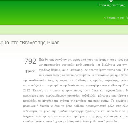
Τα νέα της επιστήμης
Η Επιστήμη στο Ρ
βρύα στο "Brave" της Pixar
792
Πώς θα σας φαινόταν αν, εκτός από τους προγραμματιστές, τους σχε
χρησιμοποιούσε φυσικούς, μαθηματικούς και βιολόγους για την
σχεδίων; Βέβαια, αν ο «κάποιος» σε προηγούμενη ταινία του ("Fi
ψήφισε
τους συντελεστές να παρακολουθήσουν μεταπτυχιακό μάθημα θαλά
την υποθαλάσσια ζωή, η παραπάνω σύνθεση της ομάδας παραγωγής φαίνετ
παρουσιάζει ένα μικρό τμήμα της δουλειάς που απαιτήθηκε στα studios της Pix
2012 “Brave”, στην οποία η πριγκίπισσα, πλην όμως και αγοροκόριτσο M
περιπέτειες που περιλαμβάνουν αρκούδες, τοξοβολία, μάγισσες και τέρατα
καταλάβει το μέγεθος της αγάπης της μητέρας της προς αυτήν. Το σενάριο 
μεσαιωνική Σκωτία κι έτσι τα βρύα παίζουν πρωταγωνιστικό ρόλο στις εξω
τελειότητα, τα μέλη της ομάδας παραγωγής σχεδιάζουν και αποδίδουν το 
δείγματα από πραγματικά φυτά και μιμούμενοι τη μορφή, την κίνηση και τ
κινούνται στον εικονικό χώρο με βάση πολύπλοκα μαθηματικά μοντέλα.