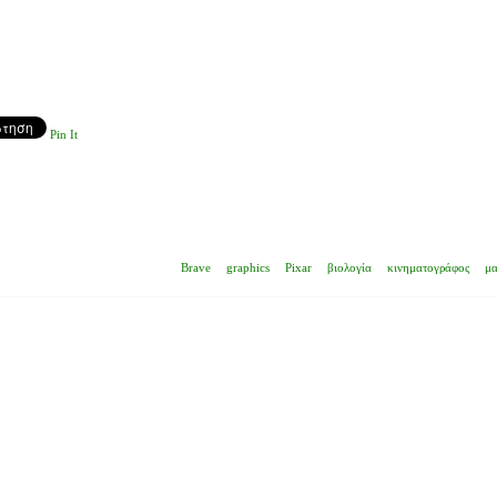
Pin It
Brave
graphics
Pixar
βιολογία
κινηματογράφος
μα