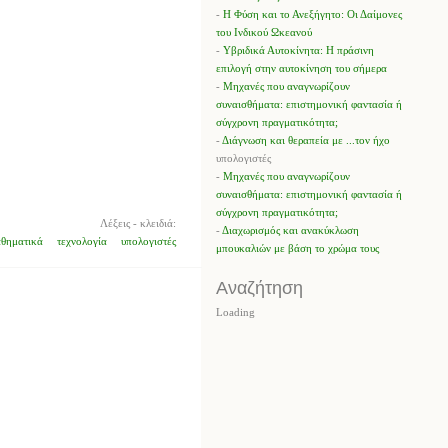
-
Η Φύση και το Ανεξήγητο: Οι Δαίμονες
του Ινδικού Ωκεανού
-
Υβριδικά Αυτοκίνητα: Η πράσινη
επιλογή στην αυτοκίνηση του σήμερα
-
Μηχανές που αναγνωρίζουν
συναισθήματα: επιστημονική φαντασία ή
σύγχρονη πραγματικότητα;
-
Διάγνωση και θεραπεία με ...τον ήχο
υπολογιστές
-
Μηχανές που αναγνωρίζουν
συναισθήματα: επιστημονική φαντασία ή
σύγχρονη πραγματικότητα;
Λέξεις - κλειδιά:
-
Διαχωρισμός και ανακύκλωση
θηματικά
τεχνολογία
υπολογιστές
μπουκαλιών με βάση το χρώμα τους
Αναζήτηση
Loading