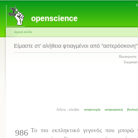
Τ
openscience
Αρχική σελίδα
Είμαστε στ’ αλήθεια φτιαγμένοι από "αστερόσκονη"
Ημερομηνία:
Συγγραφέα
Λέξεις - κλειδιά:
αστρονομία
αστροφυσική
βιολογί
Το πιο εκπληκτικό γεγονός που μπορώ 
986