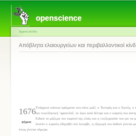
openscience
Αρχική σελίδα
Απόβλητα ελαιουργείων και περιβαλλοντικοί κίνδ
Υπάρχουν κάποια πράγματα που πάνε μαζί: ο Χοντρός και ο Λιγνός, ο κα
1676
την νεοελληνική ‘φραπελιά', το άγιο αυτό δέντρο και ο καρπός του συντ
Ειδικά το μάζεμα του καρπού της ελιάς και η επεξεργασία του για να μ
ψήφισε
λοιπόν ο καρπός οδηγηθεί στο λιοτρίβι, η εξαγωγή του λαδιού γίνεται 
όπως γίνεται σήμερα.