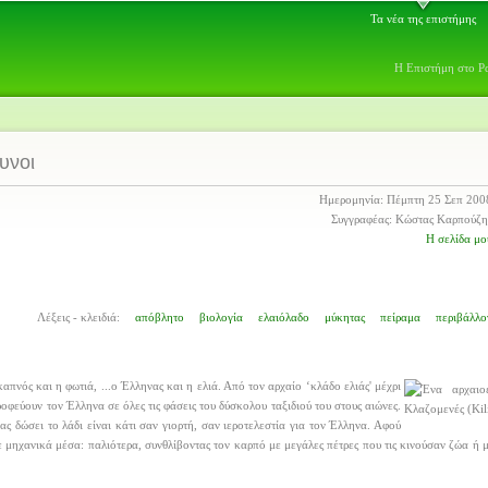
Τα νέα της επιστήμης
Η Επιστήμη στο Ρ
υνοι
Ημερομηνία: Πέμπτη 25 Σεπ 200
Συγγραφέας: Κώστας Καρπούζη
Η σελίδα μο
Λέξεις - κλειδιά:
απόβλητο
βιολογία
ελαιόλαδο
μύκητας
πείραμα
περιβάλλο
πνός και η φωτιά, ...ο Έλληνας και η ελιά. Από τον αρχαίο ‘κλάδο ελιάς' μέχρι
ροφεύουν τον Έλληνα σε όλες τις φάσεις του δύσκολου ταξιδιού του στους αιώνες.
ας δώσει το λάδι είναι κάτι σαν γιορτή, σαν ιεροτελεστία για τον Έλληνα. Αφού
με μηχανικά μέσα: παλιότερα, συνθλίβοντας τον καρπό με μεγάλες πέτρες που τις κινούσαν ζώα ή 