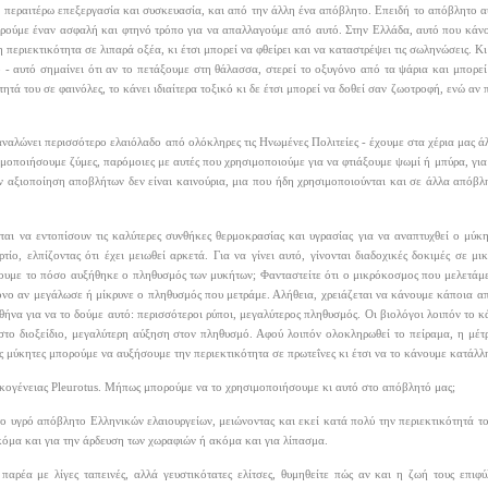
α περαιτέρω επεξεργασία και συσκευασία, και από την άλλη ένα απόβλητο. Επειδή το απόβλητο αυτ
βρούμε έναν ασφαλή και φτηνό τρόπο για να απαλλαγούμε από αυτό. Στην Ελλάδα, αυτό που κάνο
 περιεκτικότητα σε λιπαρά οξέα, κι έτσι μπορεί να φθείρει και να καταστρέψει τις σωληνώσεις. 
ο - αυτό σημαίνει ότι αν το πετάξουμε στη θάλασσα, στερεί το οξυγόνο από τα ψάρια και μπορε
ητά του σε φαινόλες, το κάνει ιδιαίτερα τοξικό κι δε έτσι μπορεί να δοθεί σαν ζωοτροφή, ενώ αν
ταναλώνει περισσότερο ελαιόλαδο από ολόκληρες τις Ηνωμένες Πολιτείες - έχουμε στα χέρια μας 
ιμοποιήσουμε ζύμες, παρόμοιες με αυτές που χρησιμοποιούμε για να φτιάξουμε ψωμί ή μπύρα, για 
την αξιοποίηση αποβλήτων δεν είναι καινούρια, μια που ήδη χρησιμοποιούνται και σε άλλα απόβ
ται να εντοπίσουν τις καλύτερες συνθήκες θερμοκρασίας και υγρασίας για να αναπτυχθεί ο μύκητ
τίο, ελπίζοντας ότι έχει μειωθεί αρκετά. Για να γίνει αυτό, γίνονται διαδοχικές δοκιμές σε μ
ουμε το πόσο αυξήθηκε ο πληθυσμός των μυκήτων; Φανταστείτε ότι ο μικρόκοσμος που μελετάμε 
μόνο αν μεγάλωσε ή μίκρυνε ο πληθυσμός που μετράμε. Αλήθεια, χρειάζεται να κάνουμε κάποια α
να για να το δούμε αυτό: περισσότεροι ρύποι, μεγαλύτερος πληθυσμός. Οι βιολόγοι λοιπόν το κά
στο διοξείδιο, μεγαλύτερη αύξηση στον πληθυσμό. Αφού λοιπόν ολοκληρωθεί το πείραμα, η μέ
ους μύκητες μπορούμε να αυξήσουμε την περιεκτικότητα σε πρωτεΐνες κι έτσι να το κάνουμε κατάλ
 οικογένειας Pleurotus. Μήπως μπορούμε να το χρησιμοποιήσουμε κι αυτό στο απόβλητό μας;
ο υγρό απόβλητο Ελληνικών ελαιουργείων, μειώνοντας και εκεί κατά πολύ την περιεκτικότητά τ
κόμα και για την άρδευση των χωραφιών ή ακόμα και για λίπασμα.
αρέα με λίγες ταπεινές, αλλά γευστικότατες ελίτσες, θυμηθείτε πώς αν και η ζωή τους επιφύ