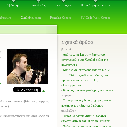
Βιβλιοθήκη
Εκδηλώσεις
Συνεντεύξεις
Η επιστήμη σε εικόνες
αδιόφωνο
Συμβαίνει τώρα
Famelab Greece
EU Code Week Greece
Σχετικά άρθρα
βιολογία
8
-
Από το ...jet-lag στην άμυνα του
ς
οργανισμού: οι πολλαπλοί ρόλοι της
υ
μελατονίνης
-
Μα τι είναι επιτέλους αυτό το DNA;
-
Το DNA ενός ανθρώπου σχετίζεται με
την πορεία του πάνω στη Γη
ν
-
Περί χιμαιρών...
-
Κι όμως... ο εγκέφαλός μας αναγεννάται!
Pin It
πείραμα
-
Το πείραμα της διπλής σχισμής και το
μυστήριο του κβαντικού κόσμου
περιβάλλον
-
Υβριδικά Αυτοκίνητα: Η πράσινη
με μηχανικές πρέσες και φυγοκέντριση,
επιλογή στην αυτοκίνηση του σήμερα
-
Φύλλα που πέφτουν ή βιομηχανίες που