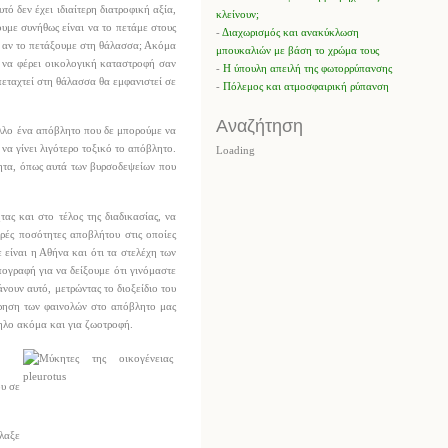
ό δεν έχει ιδιαίτερη διατροφική αξία,
κλείνουν;
υμε συνήθως είναι να το πετάμε στους
-
Διαχωρισμός και ανακύκλωση
Κι αν το πετάξουμε στη θάλασσα; Ακόμα
μπουκαλιών με βάση το χρώμα τους
ί να φέρει οικολογική καταστροφή σαν
-
Η ύπουλη απειλή της φωτορρύπανσης
 πεταχτεί στη θάλασσα θα εμφανιστεί σε
-
Πόλεμος και ατμοσφαιρική ρύπανση
Αναζήτηση
άλλο ένα απόβλητο που δε μπορούμε να
να γίνει λιγότερο τοξικό το απόβλητο.
Loading
λητα, όπως αυτά των βυρσοδεψείων που
ας και στο τέλος της διαδικασίας, να
ικρές ποσότητες αποβλήτου στις οποίες
είναι η Αθήνα και ότι τα στελέχη των
πογραφή για να δείξουμε ότι γινόμαστε
νουν αυτό, μετρώντας το διοξείδιο του
τρηση των φαινολών στο απόβλητο μας
ληλο ακόμα και για ζωοτροφή.
ου σε
λαξε