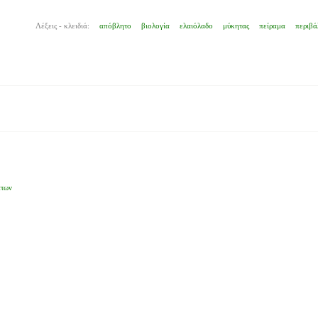
Λέξεις - κλειδιά:
απόβλητο
βιολογία
ελαιόλαδο
μύκητας
πείραμα
περιβά
άτων