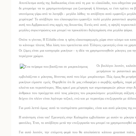
Αποτέλεσμα αυτής της διαδικασίας είναι από τη μια το ελαιόλαδο, που οδηγείται γι
δε μπορούμε να το χρησιμοποιήσουμε για ζωοτροφή ή λίπασμα, κι έτσι πρέπει να 
υπονόμους γύρω από το λιοτρίβι - μεγάλο λάθος: το απόβλητο αυτό εμφανίζει μεγάλη
χειρότερα! Το απόβλητο του ελαιουργείου εμφανίζει πολύ μεγάλο ρυπαντικό φορτί
αυτή του Αμβρακικού στις αρχές της δεκαετίας. Εκτός από αυτό, η υψηλή περιεκτικότ
μεγάλες συγκεντρώσεις και μπορεί να προκαλέσει δηλητηρίαση στα μεγάλα ψάρια.
Οπότε τι γίνεται; Η Ελλάδα είναι η τρίτη ελαιοπαραγωγός χώρα στον κόσμο και κα
το κάνουμε τίποτα; Μια λύση που προτείνεται από Έλληνες ερευνητές είναι να χρησ
Οι ζύμες είναι μια κατηγορία μυκήτων - η ιδέα να χρησιμοποιηθούν μύκητες για 
περιέχουν χρώμιο.
Οι βιολόγοι λοιπόν, καλούν
μετρήσουν το ρυπαντικό φορ
εμβολιάζεται ο μύκητας, δίνοντας αυτό που λέμε μικρόκοσμο. Πώς όμως θα μετρήσ
μυκήτων είμαστε εμείς. Θυμηθείτε ότι δε μας ενδιαφέρει ο ακριβής αριθμός, παρά 
ολοένα και περισσότεροι; Μας αρκεί μια μέτρηση των ατμοσφαιρικών ρύπων στην Αθή
άνθρακα που προέρχεται από τους μύκητες του μικροκόσμου: μεγαλύτερη αύξηση 
δείχνει ότι πλέον είναι λιγότερο τοξικό, ενώ και με περαιτέρω επεξεργασία με άλλ
Για μισό λεπτό όμως: αυτό το νοστιμότατο μανιταράκι, είναι και αυτό μύκητας της
Η απάντηση είναι ναι! Ερευνητές στην Καλαμάτα εμβολίασαν με αυτόν το μύκητα τ
φαινόλες. Έτσι, το απόβλητο μετά την επεξεργασία του μπορεί να χρησιμοποιηθεί α
Για αυτό λοιπόν, την επόμενη φορά που θα απολαύσετε κάποιο gourmet πιάτο, π