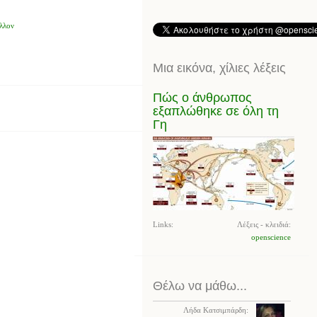
λλον
Μια εικόνα, χίλιες λέξεις
Πώς ο άνθρωπος
εξαπλώθηκε σε όλη τη
Γη
Links:
Λέξεις - κλειδιά:
openscience
Θέλω να μάθω...
Λήδα Κατσιμπάρδη: