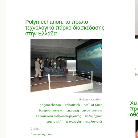
Polymechanon: το πρώτο
τεχνολογικό πάρκο διασκέδασης
στην Ελλάδα
L
Κ
Λέξεις - κλειδιά:
Χει
polymechanon
robotixlab
wall of fame
πρ
διαδραστικότητα
εικονική πραγματικότητα
οθ
επικοινωνία ανθρώπου-μηχανής
πολυμήχανο
ρομποτική
τεχνολογία
υπολογιστές
Links:
Κανένα σχόλιο