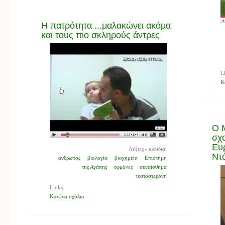
Η πατρότητα ...μαλακώνει ακόμα
και τους πιο σκληρούς άντρες
L
Κ
Ο 
σχο
Ευ
Λέξεις - κλειδιά:
Ντ
άνθρωπος
βιολογία
βιοχημεία
Επιστήμη
της Αγάπης
ορμόνες
συναίσθημα
τεστοστερόνη
Links:
Κανένα σχόλιο