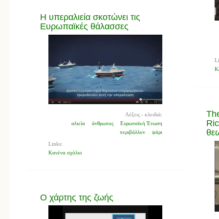
Η υπεραλιεία σκοτώνει τις
Ευρωπαϊκές θάλασσες
L
Κ
The
Λέξεις - κλειδιά:
Ric
αλιεία
άνθρωπος
Ευρωπαϊκή Ένωση
θεω
περιβάλλον
ψάρι
Links:
Κανένα σχόλιο
Ο χάρτης της ζωής