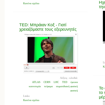
Ηχε
Κανένα σχόλιο
την
TED: Μπράιαν Κοξ - Γιατί
χρειαζόμαστε τους εξερευνητές
L
Κ
Λέξεις - κλειδιά:
ATLAS
CERN
LHC
TED
έρευνα
καινοτομία
πείραμα
σωματιδιακή φυσική
Το 
φυσική
το
Links:
μέ
Κανένα σχόλιο