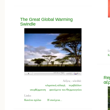
The Great Global Warming
Swindle
L
Κ
Re
Λέξεις - κλειδιά:
αέρ
κλιματική αλλαγή
περιβάλλον
υπερθέρμανση
φαινόμενο του Θερμοκηπίου
Links:
Κανένα σχόλιο
Η συνέχεια...