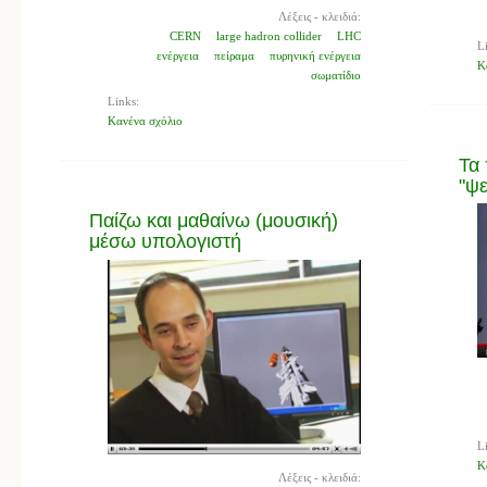
Λέξεις - κλειδιά:
CERN
large hadron collider
LHC
L
ενέργεια
πείραμα
πυρηνική ενέργεια
Κ
σωματίδιο
Links:
Κανένα σχόλιο
Τα
"ψε
Παίζω και μαθαίνω (μουσική)
μέσω υπολογιστή
L
Κ
Λέξεις - κλειδιά: