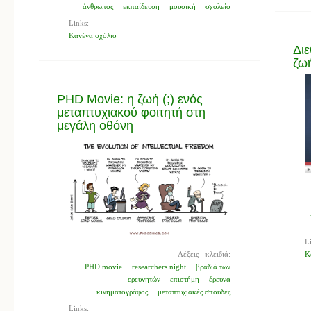
άνθρωπος
εκπαίδευση
μουσική
σχολείο
Links:
Κανένα σχόλιο
Διε
ζωή
PHD Movie: η ζωή (;) ενός
μεταπτυχιακού φοιτητή στη
μεγάλη οθόνη
L
Κ
Λέξεις - κλειδιά:
PHD movie
researchers night
βραδιά των
ερευνητών
επιστήμη
έρευνα
κινηματογράφος
μεταπτυχιακές σπουδές
Links: