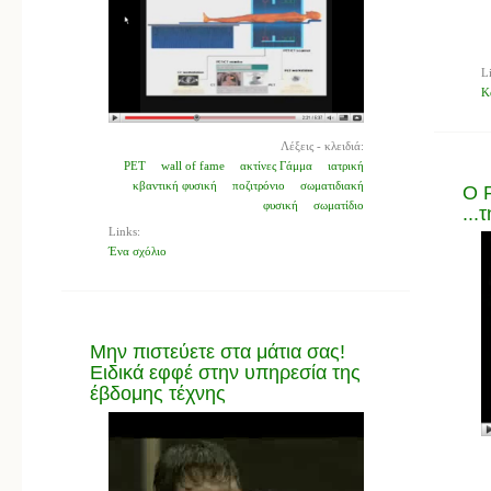
L
Κ
Λέξεις - κλειδιά:
PET
wall of fame
ακτίνες Γάμμα
ιατρική
κβαντική φυσική
ποζιτρόνιο
σωματιδιακή
Ο R
φυσική
σωματίδιο
...
Links:
Ένα σχόλιο
Μην πιστεύετε στα μάτια σας!
Ειδικά εφφέ στην υπηρεσία της
έβδομης τέχνης