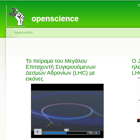
Τ
openscience
Αρχική σελίδα
Το πείραμα του Μεγάλου
Ο J
Επιταχυντή Συγκρουόμενων
ηλε
Δεσμών Αδρονίων (LHC) με
LH
εικόνες