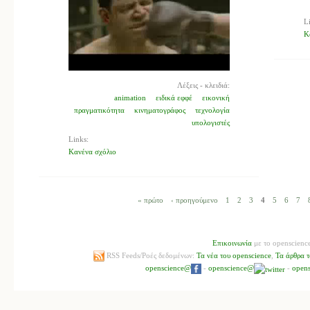
L
Κ
Λέξεις - κλειδιά:
animation
ειδικά εφφέ
εικονική
πραγματικότητα
κινηματογράφος
τεχνολογία
υπολογιστές
Links:
Κανένα σχόλιο
« πρώτο
‹ προηγούμενο
1
2
3
4
5
6
7
Επικοινωνία
με το openscienc
RSS Feeds/Ροές δεδομένων:
Τα νέα του openscience
,
Τα άρθρα τ
openscience@
-
openscience@
-
open