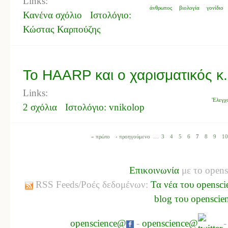
Links:
άνθρωπος
βιολογία
γονίδιο
Κανένα σχόλιο
Ιστολόγιο:
Κώστας Καρπούζης
Το ΗΑARP και ο χαρισματικός κ.
Links:
'Ελεγχ
2 σχόλια
Ιστολόγιο: vnikolop
« πρώτο
‹ προηγούμενο
…
3
4
5
6
7
8
9
10
Επικοινωνία
με το opens
RSS Feeds/Ροές δεδομένων:
Τα νέα του opensci
blog του openscie
openscience@
-
openscience@