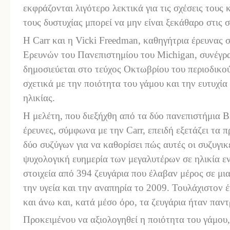
εκφράζονται λιγότερο λεκτικά για τις σχέσεις τους 
τους
δυστυχίας μπορεί να μην είναι ξεκάθαρο στις 
Η
Carr και η Vicki Freedman,
καθηγήτρια έρευνας
σ
Ερευνών του Πανεπιστημίου του Michigan, συνέγρα
δημοσιεύεται στο τεύχος Οκτωβρίου του περιοδικού
σχετικά με
την ποιότητα του γάμου και την ευτυχία
ηλικίας.
Η μελέτη, που
διεξήχθη
από τα δύο πανεπιστήμια B
έρευν
ες
, σύμφωνα με την Carr, επειδή εξετάζει τα
δύο συζύγων για να καθορίσει πώς αυτές οι συζυγικ
ψυχολογική ευ
ημερ
ία των μεγαλυτέρων σε ηλικία ε
στοιχεία από 394 ζευγάρια που
έλαβαν
μέρος
σε
μια
την υγεία και την αναπηρία το 2009. Τουλάχιστον 
και άνω και, κατά μέσο όρο, τα ζευγάρια ήταν παντ
Προκειμένου να αξιολογηθεί η ποιότητα του γάμου,