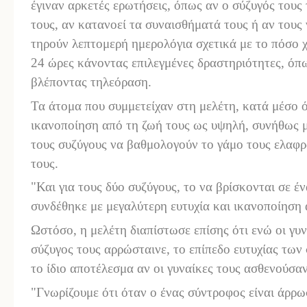
έγιναν αρκετές ερωτήσεις, όπως αν ο σύζυγός τους 
τους, αν κατανοεί τα συναισθήματά τους ή αν τους 
τηρούν λεπτομερή ημερολόγια
σχετικά με
το πόσο χ
24 ώρες κάνοντας επιλεγμένες δραστηριότητες, όπω
βλέποντας τηλεόραση.
Τα άτομα που συμμετείχαν στη μελέτη, κατά μέσο 
ικανοποίηση από τη ζωή τους
ως
υψηλή, συνήθως 
τους συζύγους να βαθμολογούν το γάμο τους ελαφρ
τους.
"Και για τους δύο συζύγους
,
το να βρίσκονται σε έ
συνδέθηκε με μεγαλύτερη ευτυχία και ικανοποίηση
Ωστόσο
, η μελέτη διαπίστωσε επίσης ότι ενώ οι γυ
σύζυγος τους
α
ρρ
ώ
στ
αινε
, το επίπεδο ευτυχίας τω
το ίδιο αποτέλεσμα αν οι
γυναίκες
τους
ασθενούσα
"Γνωρίζουμε ότι όταν ο ένας σύντροφος είναι άρρω