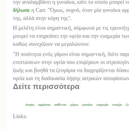
την αναλαμβάνει η γυναίκα, κάτι το οποίο μπορεί να
δήλωσε
η
Carr. "Όμως, συχνά, όταν μία γυναίκα αρ
της, αλλά
στ
η
ν
κόρη της"
.
Η μελέτη είναι σημαντική,
σύμφωνα με τις
ερευν
ή
τ
μπορεί να επηρεάσει την υγεία και την ευημερία τ
καθώς συνεχίζουν να μεγαλώνουν.
"Η ποιότητα ενός γάμου είναι σημαντική, διότι παρ
επιπτώσεων στην υγεία που επιφέρουν οι στρεσογόν
ζωής και βοηθά τα ζευγάρια να διαχειρίζονται δύσκ
υγεία και τη διαδικασία λήψης ιατρικών αποφάσεω
Δείτε περισσότερα
άντρας
αρρώστια
ασθένεια
γάμος
γυναίκα
ευημερία
ευτυχία
ζε
Links: