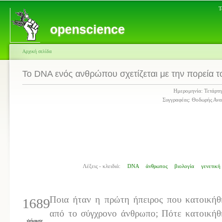
Τ
openscience
Αρχική σελίδα
Το DNA ενός ανθρώπου σχετίζεται με την πορεία 
Ημερομηνία: Τετάρτη
Συγγραφέας: Θοδωρής Αν
Λέξεις - κλειδιά:
DNA
άνθρωπος
βιολογία
γενετική
Ποια ήταν η πρώτη ήπειρος που κατοικήθ
1689
από το σύγχρονο άνθρωπο; Πότε κατοικήθ
ψήφισε